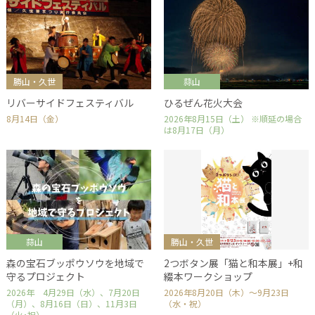
勝山・久世
蒜山
リバーサイドフェスティバル
ひるぜん花火大会
8月14日（金）
2026年8月15日（土） ※順延の場合
は8月17日（月）
蒜山
勝山・久世
森の宝石ブッポウソウを地域で
2つボタン展「猫と和本展」+和
守るプロジェクト
綴本ワークショップ
2026年 4月29日（水）、7月20日
2026年8月20日（木）～9月23日
（月）、8月16日（日）、11月3日
（水・祝）
（火･祝）