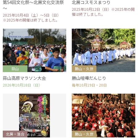
第54回文化祭～北房文化交流祭
北房コスモスまつり
～
2025年10月12日（日）※2025年の開
催は終了しました。
2025年10月4日（土）～5日（日）
※2025年の開催は終了しました。
蒜山
勝山・久世
蒜山高原マラソン大会
勝山喧嘩だんじり
2026年10月18日（日）
毎年10月19日・20日
北房・落合
勝山・久世