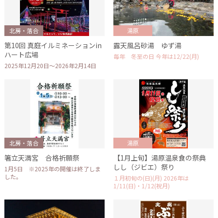
北房・落合
湯原
第10回 真庭イルミネーションin
露天風呂砂湯 ゆず湯
ハート広場
毎年 冬至の日 今年は12/22(月)
2025年12月20日～2026年2月14日
北房・落合
湯原
箸立天満宮 合格祈願祭
【1月上旬】湯原温泉食の祭典
しし（ジビエ）祭り
1月5日 ※2025年の開催は終了しま
した。
１月初旬の(日)(月) 2026年は
1/11(日)・1/12(祝月)