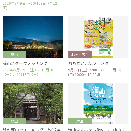
2026年5月9日 ～ 10月18日（全12
回）
蒜山
北房・落合
蒜山スターウォッチング
おちあい元気フェスタ
2026年9月12日（土）、10月10日
9月12日(土) 15:00～20:00 9月13日
（土）、11月7日（土）
(日) 10:00～13:00頃
蒜山
蒜山
秋の蒜山ウォーキング 約12㎞
海山マルシェ～海の市・山の市