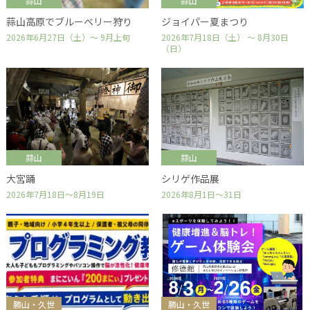
蒜山
蒜山
蒜山高原でブルーベリー狩り
ジョイパー夏まつり
2026年6月27日（土）～ 9月上旬
2026年7月18日（土） ～ 8月30日
（日）
蒜山
蒜山
大宮踊
シリゲ作品展
2026年7月18日～8月19日
2026年8月1日～31日
勝山・久世
勝山・久世