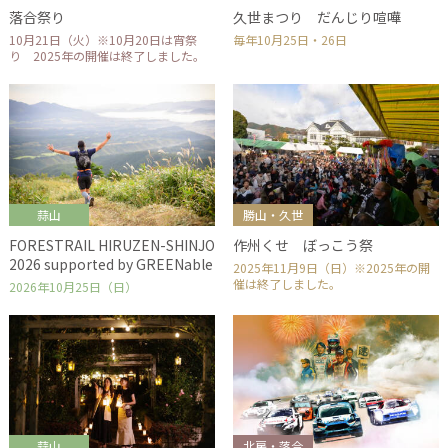
落合祭り
久世まつり だんじり喧嘩
10月21日（火）※10月20日は宵祭
毎年10月25日・26日
り 2025年の開催は終了しました。
蒜山
勝山・久世
FORESTRAIL HIRUZEN-SHINJO
作州くせ ぼっこう祭
2026 supported by GREENable
2025年11月9日（日）※2025年の開
催は終了しました。
2026年10月25日（日）
蒜山
北房・落合