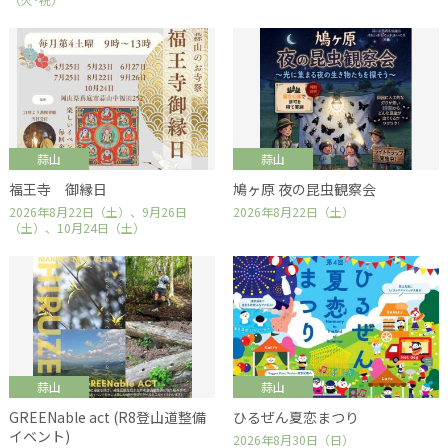
蒜山
蒜山
福王寺 御縁日
鳩ヶ原 夜の昆虫観察会
2026年8月22日（土）、9月26日
2026年8月22日（土）
（土）、10月24日（土）
蒜山
蒜山
GREENable act (R8登山道整備
ひるぜん夏恋まつり
イベント)
2026年8月30日（日）