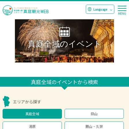
真庭全域のイベント
真庭全域のイベントから検索
エリアから探す
真庭全域
蒜山
湯原
勝山・久世