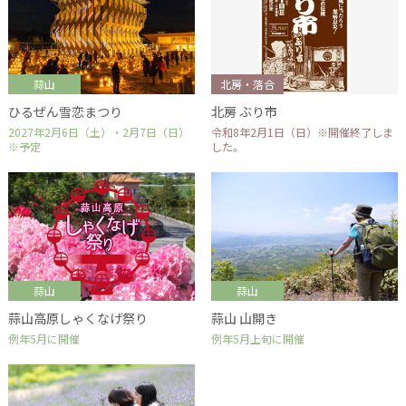
蒜山
北房・落合
ひるぜん雪恋まつり
北房 ぶり市
2027年2月6日（土）・2月7日（日）
令和8年2月1日（日）※開催終了しま
※予定
した。
蒜山
蒜山
蒜山高原しゃくなげ祭り
蒜山 山開き
例年5月に開催
例年5月上旬に開催