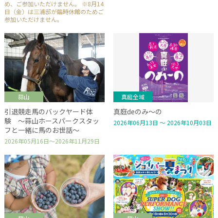
め、ご参加いただけません。 ※8月14
日（金）は三浦邸が臨時休館のためご
参加いただけません。
蒜山
真庭全域
引退競走馬のバックヤード体
真庭deのみ～の
験 ～蒜山ホースパークスタッ
2026年06月13日 ～ 2026年10月03日
フと一緒に馬のお世話～
2026年05月16日～2026年11月29日