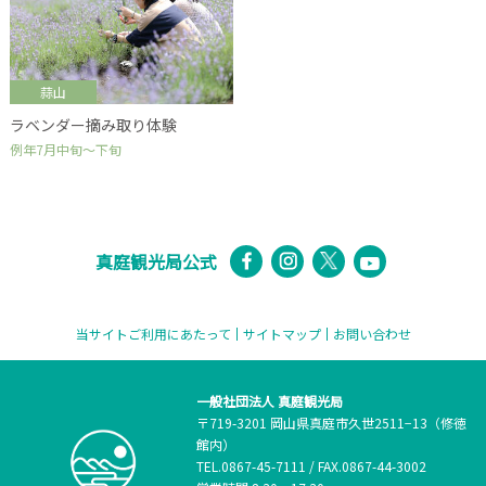
蒜山
ラベンダー摘み取り体験
例年7月中旬～下旬
真庭観光局公式
当サイトご利用にあたって
サイトマップ
お問い合わせ
一般社団法人 真庭観光局
〒719-3201 岡山県真庭市久世2511−13（修徳
館内）
TEL.
0867-45-7111
/
FAX.0867-44-3002