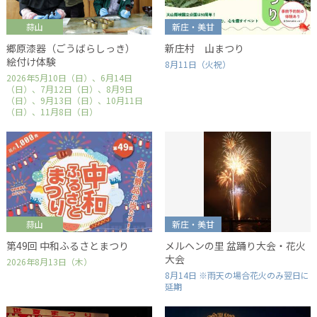
蒜山
新庄・美甘
郷原漆器（ごうばらしっき）
新庄村 山まつり
絵付け体験
8月11日（火祝）
2026年5月10日（日）、6月14日
（日）、7月12日（日）、8月9日
（日）、9月13日（日）、10月11日
（日）、11月8日（日）
蒜山
新庄・美甘
第49回 中和ふるさとまつり
メルヘンの里 盆踊り大会・花火
大会
2026年8月13日（木）
8月14日 ※雨天の場合花火のみ翌日に
延期