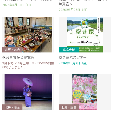
in真庭～
2026年9月13日（日）
2026年9月27日（日）
北房・落合
真庭全域
落合まちかど展覧会
空き家バスツアー
9月下旬～10月上旬 ※2025年の開催
2026年10月2日（金）
は終了しました。
北房・落合
北房・落合