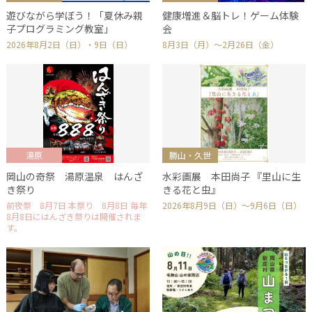
遊びながら学ぼう！「夏休み親
健康増進＆脳トレ！ゲーム体験
子プログラミング教室」
会
2026年8月2日（日）・9日（日）
8月3日（月）～2月26日（金）
湯原
勝山・久世
岡山の奇祭 湯原温泉 はんざ
水彩画展 本田尚子 『里山に生
き祭り
きる花と虫』
前夜祭 8月7日 本祭り 8月8日 毎年
2026年8月9日（日）～9月6日（日）
8月8日にはんざき祭りは開催されま
す。