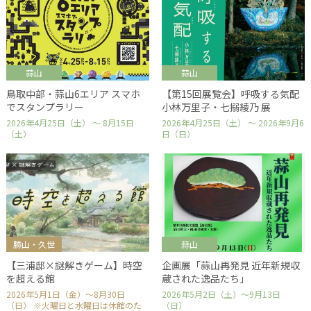
蒜山
蒜山
鳥取中部・蒜山6エリア スマホ
【第15回展覧会】呼吸する気配
でスタンプラリー
小林万里子・七搦綾乃 展
2026年4月25日（土） ～ 8月15日
2026年4月25日（土） ～ 2026年9月6
（土）
日（日）
勝山・久世
蒜山
【三浦邸×謎解きゲーム】時空
企画展「蒜山再発見 近年新規収
を超える館
蔵された逸品たち」
2026年5月1日（金）～8月30日
2026年5月2日（土）～9月13日
（日） ※火曜日と水曜日は休館のた
（日）