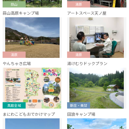
蒜山
湯原
蒜山高原キャンプ場
アートスペース天ノ屋
湯原
湯原
やんちゃき広場
湯けむりドックプラン
真庭全域
新庄・美甘
まにわこどもおでかけマップ
田浪キャンプ場