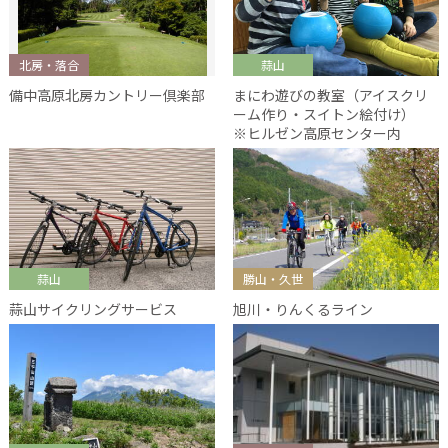
北房・落合
蒜山
備中高原北房カントリー倶楽部
まにわ遊びの教室（アイスクリ
ーム作り・スイトン絵付け）
※ヒルゼン高原センター内
蒜山
勝山・久世
蒜山サイクリングサービス
旭川・りんくるライン