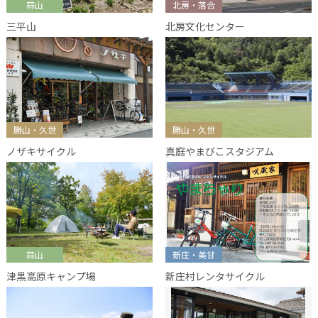
蒜山
北房・落合
三平山
北房文化センター
勝山・久世
勝山・久世
ノザキサイクル
真庭やまびこスタジアム
蒜山
新庄・美甘
津黒高原キャンプ場
新庄村レンタサイクル