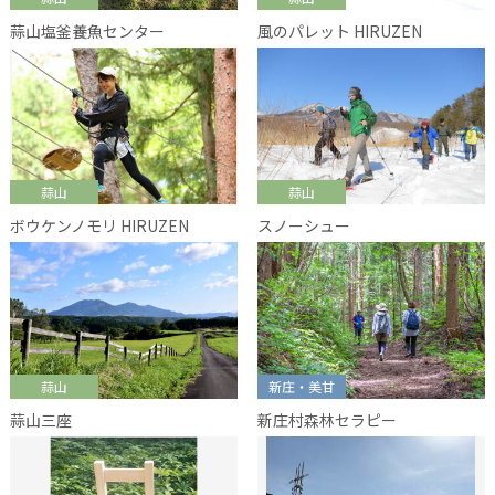
蒜山塩釜養魚センター
風のパレット HIRUZEN
蒜山
蒜山
ボウケンノモリ HIRUZEN
スノーシュー
蒜山
新庄・美甘
蒜山三座
新庄村森林セラピー