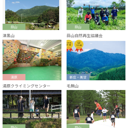
蒜山
蒜山
津黒山
蒜山自然再生協議会
湯原
新庄・美甘
湯原クライミングセンター
毛無山
蒜山
蒜山