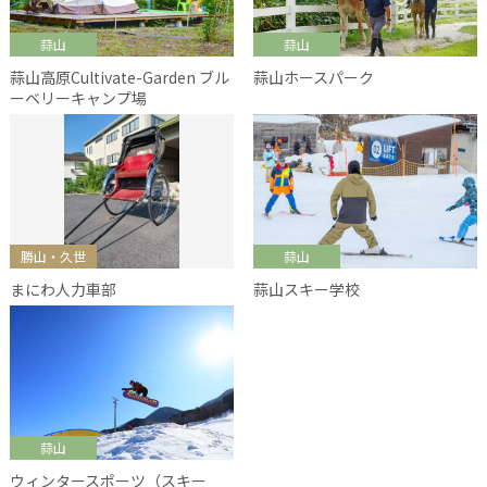
蒜山
蒜山
蒜山高原Cultivate-Garden ブル
蒜山ホースパーク
ーベリーキャンプ場
勝山・久世
蒜山
まにわ人力車部
蒜山スキー学校
蒜山
ウィンタースポーツ（スキー