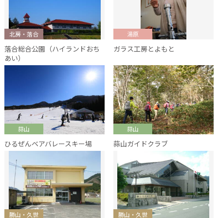
北房・落合
湯原
落合総合公園（ハイランドおち
ガラス工房とよもと
あい）
蒜山
蒜山
ひるぜんベアバレースキー場
蒜山ガイドクラブ
勝山・久世
勝山・久世