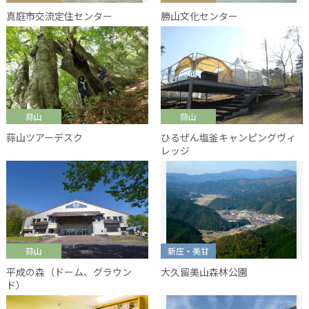
真庭市交流定住センター
勝山文化センター
蒜山
蒜山
蒜山ツアーデスク
ひるぜん塩釜キャンピングヴィ
レッジ
蒜山
新庄・美甘
平成の森（ドーム、グラウン
大久留美山森林公園
ド）