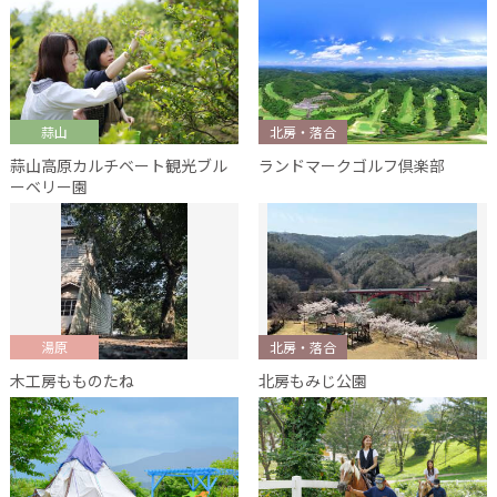
蒜山
北房・落合
蒜山高原カルチベート観光ブル
ランドマークゴルフ倶楽部
ーベリー園
湯原
北房・落合
木工房もものたね
北房もみじ公園