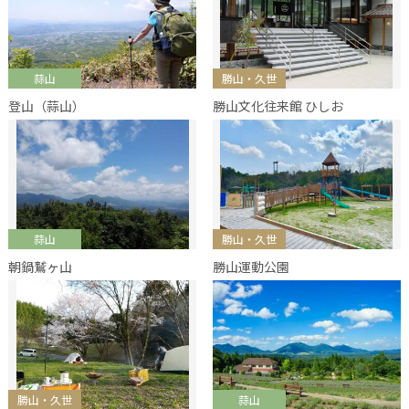
蒜山
勝山・久世
登山（蒜山）
勝山文化往来館 ひしお
蒜山
勝山・久世
朝鍋鷲ヶ山
勝山運動公園
勝山・久世
蒜山