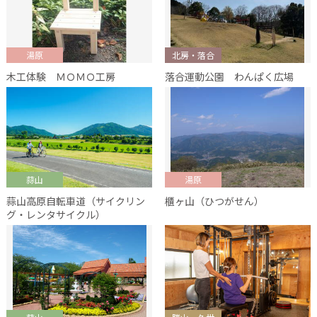
湯原
北房・落合
木工体験 ＭＯＭＯ工房
落合運動公園 わんぱく広場
蒜山
湯原
蒜山高原自転車道（サイクリン
櫃ヶ山（ひつがせん）
グ・レンタサイクル）