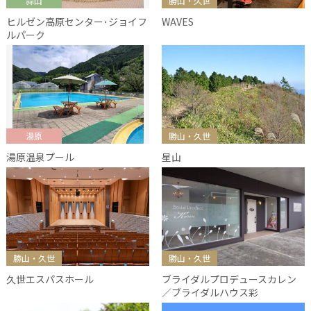
蒜山
勝山・久世
ヒルゼン高原センター･ジョイフ
WAVES
ルパーク
湯原
勝山・久世
湯原温泉プール
星山
勝山・久世
勝山・久世
久世エスパスホール
ブライダルプロデュースカレン
／ブライダルハウス彩