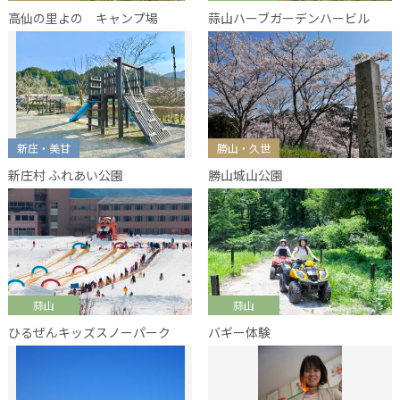
高仙の里よの キャンプ場
蒜山ハーブガーデンハービル
新庄・美甘
勝山・久世
新庄村 ふれあい公園
勝山城山公園
蒜山
蒜山
ひるぜんキッズスノーパーク
バギー体験