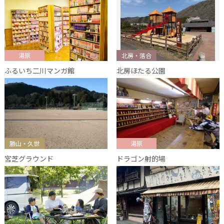
湯原
北房・落合
ふるいち二川マンガ館
北房ほたる公園
勝山・久世
湯原
宮芝グラウンド
ドラゴン射的場