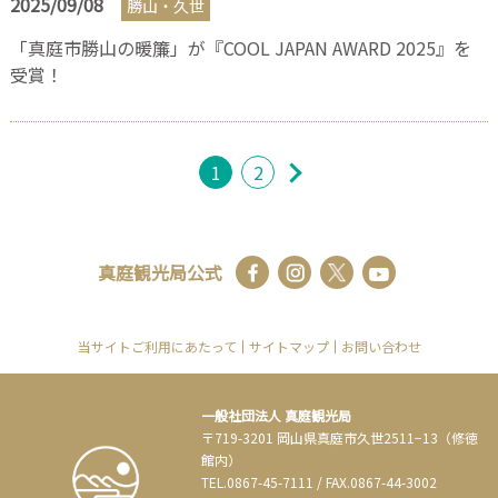
2025/09/08
勝山・久世
「真庭市勝山の暖簾」が『COOL JAPAN AWARD 2025』を
受賞！
1
2
真庭観光局公式
当サイトご利用にあたって
サイトマップ
お問い合わせ
一般社団法人 真庭観光局
〒719-3201 岡山県真庭市久世2511−13（修徳
館内）
TEL.
0867-45-7111
/
FAX.0867-44-3002