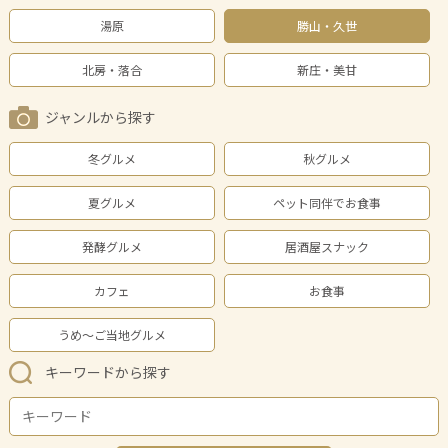
湯原
勝山・久世
北房・落合
新庄・美甘
ジャンルから探す
冬グルメ
秋グルメ
夏グルメ
ペット同伴でお食事
発酵グルメ
居酒屋スナック
カフェ
お食事
うめ～ご当地グルメ
キーワードから探す