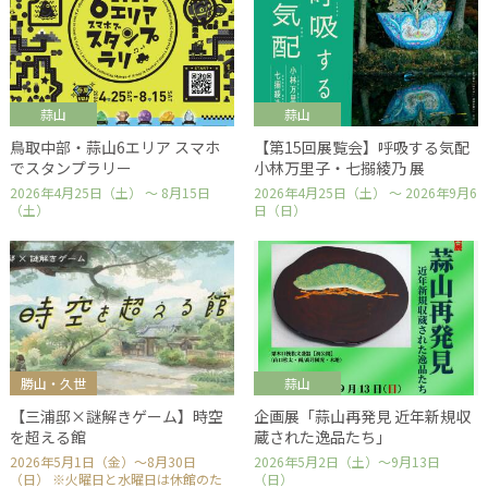
蒜山
蒜山
鳥取中部・蒜山6エリア スマホ
【第15回展覧会】呼吸する気配
でスタンプラリー
小林万里子・七搦綾乃 展
2026年4月25日（土） ～ 8月15日
2026年4月25日（土） ～ 2026年9月6
（土）
日（日）
勝山・久世
蒜山
【三浦邸×謎解きゲーム】時空
企画展「蒜山再発見 近年新規収
を超える館
蔵された逸品たち」
2026年5月1日（金）～8月30日
2026年5月2日（土）～9月13日
（日） ※火曜日と水曜日は休館のた
（日）