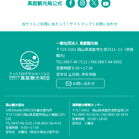
真庭観光局公式
当サイトご利用にあたって
サイトマップ
お問い合わせ
一般社団法人 真庭観光局
〒719-3201 岡山県真庭市久世2511−13（修徳
館内）
TEL.
0867-45-7111
/
FAX.0867-44-3002
営業時間 8:30～17:30
定休日 土日祝､年末年始
お問い合わせ
蒜山観光協会
湯原観光情報センター
GREENable HIRUZEN 観光案内所
〒717-0402 岡山県真庭市湯原温泉124
〒717-0602 岡山県真庭市蒜山上福田1205-
TEL.0867-62-2526 / FAX.0867-62-3933
220
営業時間 10:00～18:00
TEL.0867-66-3220 / FAX.0867-66-4141
定休日 火曜日
営業時間 9:00～17:00
定休日 水曜日（祝日の場合は翌平日）