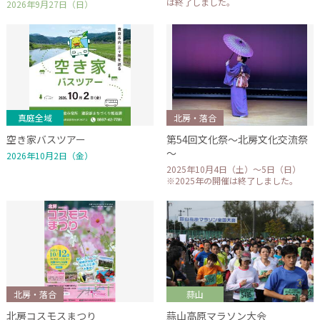
は終了しました。
2026年9月27日（日）
真庭全域
北房・落合
空き家バスツアー
第54回文化祭～北房文化交流祭
～
2026年10月2日（金）
2025年10月4日（土）～5日（日）
※2025年の開催は終了しました。
北房・落合
蒜山
北房コスモスまつり
蒜山高原マラソン大会