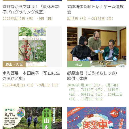
遊びながら学ぼう！「夏休み親
健康増進＆脳トレ！ゲーム体験
子プログラミング教室」
会
2026年8月2日（日）・9日（日）
8月3日（月）～2月26日（金）
勝山・久世
蒜山
水彩画展 本田尚子 『里山に生
郷原漆器（ごうばらしっき）
きる花と虫』
絵付け体験
2026年8月9日（日）～9月6日（日）
2026年5月10日（日）、6月14日
（日）、7月12日（日）、8月9日
（日）、9月13日（日）、10月11日
（日）、11月8日（日）