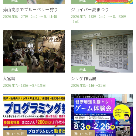
蒜山
蒜山
蒜山高原でブルーベリー狩り
ジョイパー夏まつり
2026年6月27日（土）～ 9月上旬
2026年7月18日（土） ～ 8月30日
（日）
蒜山
蒜山
大宮踊
シリゲ作品展
2026年7月18日～8月19日
2026年8月1日～31日
勝山・久世
勝山・久世