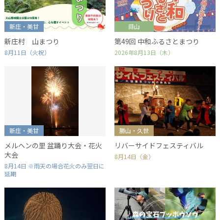
新庄・美甘
蒜山
新庄村 山まつり
第49回 中和ふるさとまつり
8月11日（火祝）
2026年8月13日（木）
新庄・美甘
勝山・久世
メルヘンの里 盆踊り大会・花火
リバーサイドフェスティバル
大会
8月14日（金）
8月14日 ※雨天の場合花火のみ翌日に
延期