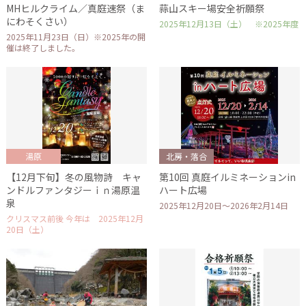
MHヒルクライム／真庭速祭（ま
蒜山スキー場安全祈願祭
にわそくさい）
2025年12月13日（土） ※2025年度
2025年11月23日（日）※2025年の開
催は終了しました。
湯原
北房・落合
【12月下旬】冬の風物詩 キャ
第10回 真庭イルミネーションin
ンドルファンタジーｉｎ湯原温
ハート広場
泉
2025年12月20日～2026年2月14日
クリスマス前後 今年は 2025年12月
20日（土）