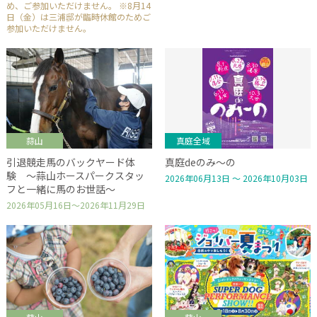
め、ご参加いただけません。 ※8月14
日（金）は三浦邸が臨時休館のためご
参加いただけません。
蒜山
真庭全域
引退競走馬のバックヤード体
真庭deのみ～の
験 ～蒜山ホースパークスタッ
2026年06月13日 ～ 2026年10月03日
フと一緒に馬のお世話～
2026年05月16日～2026年11月29日