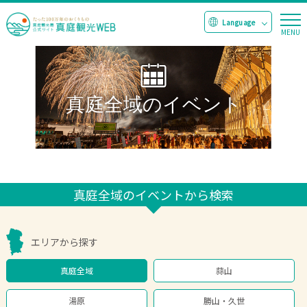
真庭全域のイベント
真庭全域のイベントから検索
エリアから探す
真庭全域
蒜山
湯原
勝山・久世