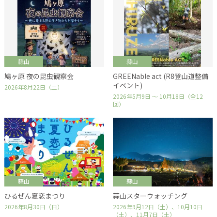
蒜山
蒜山
鳩ヶ原 夜の昆虫観察会
GREENable act (R8登山道整備
イベント)
2026年8月22日（土）
2026年5月9日 ～ 10月18日（全12
回）
蒜山
蒜山
ひるぜん夏恋まつり
蒜山スターウォッチング
2026年8月30日（日）
2026年9月12日（土）、10月10日
（土）、11月7日（土）