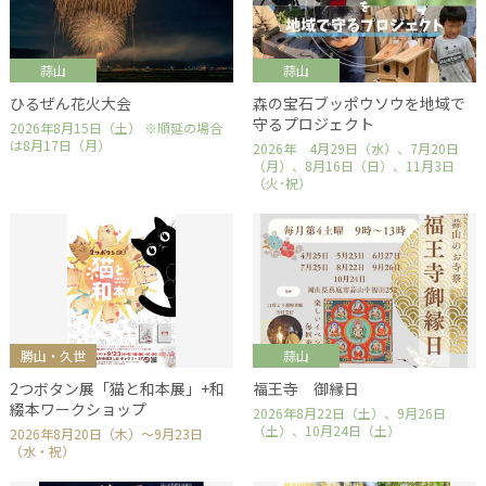
蒜山
蒜山
ひるぜん花火大会
森の宝石ブッポウソウを地域で
守るプロジェクト
2026年8月15日（土） ※順延の場合
は8月17日（月）
2026年 4月29日（水）、7月20日
（月）、8月16日（日）、11月3日
（火･祝）
勝山・久世
蒜山
2つボタン展「猫と和本展」+和
福王寺 御縁日
綴本ワークショップ
2026年8月22日（土）、9月26日
（土）、10月24日（土）
2026年8月20日（木）～9月23日
（水・祝）