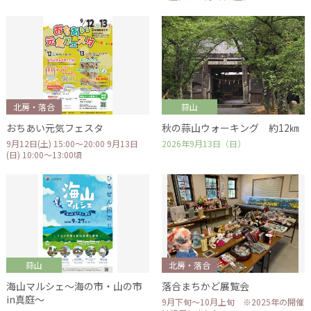
北房・落合
蒜山
おちあい元気フェスタ
秋の蒜山ウォーキング 約12㎞
9月12日(土) 15:00～20:00 9月13日
2026年9月13日（日）
(日) 10:00～13:00頃
蒜山
北房・落合
海山マルシェ～海の市・山の市
落合まちかど展覧会
in真庭～
9月下旬～10月上旬 ※2025年の開催