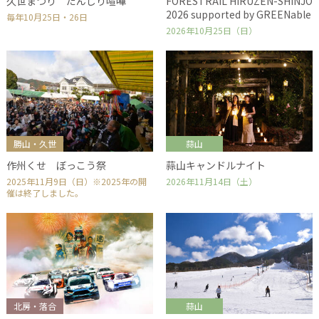
久世まつり だんじり喧嘩
FORESTRAIL HIRUZEN-SHINJO
2026 supported by GREENable
毎年10月25日・26日
2026年10月25日（日）
勝山・久世
蒜山
作州くせ ぼっこう祭
蒜山キャンドルナイト
2025年11月9日（日）※2025年の開
2026年11月14日（土）
催は終了しました。
北房・落合
蒜山