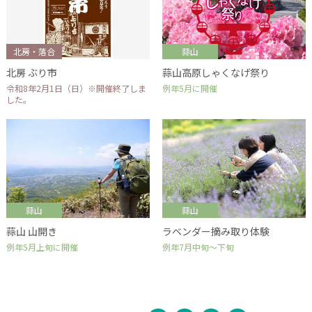
北房・落合
蒜山
北房 ぶり市
蒜山高原しゃくなげ祭り
令和8年2月1日（日）※開催終了しま
例年5月に開催
した。
蒜山
蒜山
蒜山 山開き
ラベンダー摘み取り体験
例年5月上旬に開催
例年7月中旬～下旬