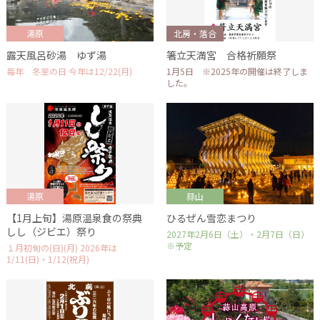
湯原
北房・落合
露天風呂砂湯 ゆず湯
箸立天満宮 合格祈願祭
毎年 冬至の日 今年は12/22(月)
1月5日 ※2025年の開催は終了しま
した。
湯原
蒜山
【1月上旬】湯原温泉食の祭典
ひるぜん雪恋まつり
しし（ジビエ）祭り
2027年2月6日（土）・2月7日（日）
※予定
１月初旬の(日)(月) 2026年は
1/11(日)・1/12(祝月)