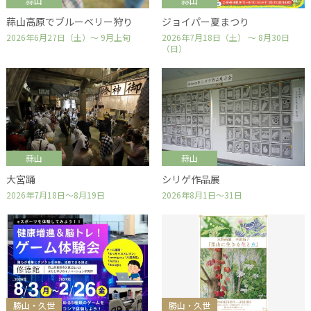
蒜山
蒜山
蒜山高原でブルーベリー狩り
ジョイパー夏まつり
2026年6月27日（土）～ 9月上旬
2026年7月18日（土） ～ 8月30日
（日）
蒜山
蒜山
大宮踊
シリゲ作品展
2026年7月18日～8月19日
2026年8月1日～31日
勝山・久世
勝山・久世