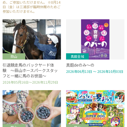
め、ご参加いただけません。 ※8月14
日（金）は三浦邸が臨時休館のためご
参加いただけません。
蒜山
真庭全域
引退競走馬のバックヤード体
真庭deのみ～の
験 ～蒜山ホースパークスタッ
2026年06月13日 ～ 2026年10月03日
フと一緒に馬のお世話～
2026年05月16日～2026年11月29日