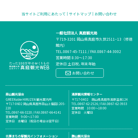
当サイトご利用にあたって
サイトマップ
お問い合わせ
一般社団法人 真庭観光局
〒719-3201 岡山県真庭市久世2511−13（修徳
館内）
TEL.
0867-45-7111
/
FAX.0867-44-3002
営業時間 8:30～17:30
定休日 土日祝､年末年始
お問い合わせ
蒜山観光協会
湯原観光情報センター
GREENable HIRUZEN 観光案内所
〒717-0402 岡山県真庭市湯原温泉124
〒717-0602 岡山県真庭市蒜山上福田1205-
TEL.0867-62-2526 / FAX.0867-62-3933
220
営業時間 10:00～18:00
TEL.0867-66-3220 / FAX.0867-66-4141
定休日 火曜日
営業時間 9:00～17:00
定休日 水曜日（祝日の場合は翌平日）
北房まちの駅観光インフォメーション
勝山観光協会