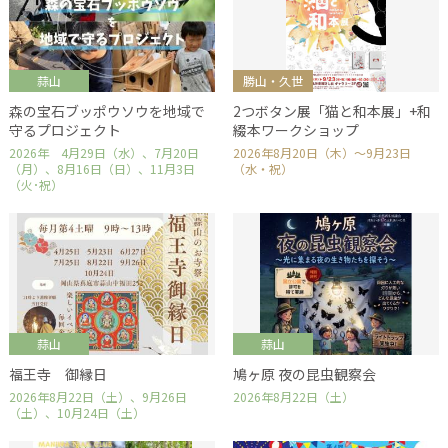
蒜山
勝山・久世
森の宝石ブッポウソウを地域で
2つボタン展「猫と和本展」+和
守るプロジェクト
綴本ワークショップ
2026年 4月29日（水）、7月20日
2026年8月20日（木）～9月23日
（月）、8月16日（日）、11月3日
（水・祝）
（火･祝）
蒜山
蒜山
福王寺 御縁日
鳩ヶ原 夜の昆虫観察会
2026年8月22日（土）、9月26日
2026年8月22日（土）
（土）、10月24日（土）