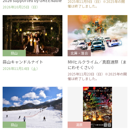
2026 supported by GREENable
2025年11月9日（日）※2025年の開
催は終了しました。
2026年10月25日（日）
蒜山
北房・落合
蒜山キャンドルナイト
MHヒルクライム／真庭速祭（ま
にわそくさい）
2026年11月14日（土）
2025年11月23日（日）※2025年の開
催は終了しました。
蒜山
湯原