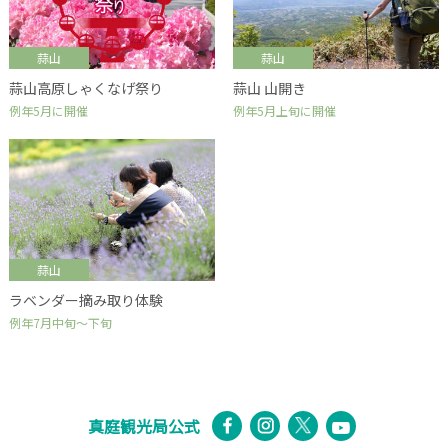
蒜山
蒜山
蒜山高原しゃくなげ祭り
蒜山 山開き
例年5月に開催
例年5月上旬に開催
蒜山
ラベンダー摘み取り体験
例年7月中旬～下旬
真庭観光局公式