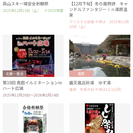
蒜山スキー場安全祈願祭
【12月下旬】冬の風物詩 キャ
ンドルファンタジーｉｎ湯原温
2025年12月13日（土） ※2025年度
泉
クリスマス前後 今年は 2025年12月
20日（土）
北房・落合
湯原
第10回 真庭イルミネーションin
露天風呂砂湯 ゆず湯
ハート広場
毎年 冬至の日 今年は12/22(月)
2025年12月20日～2026年2月14日