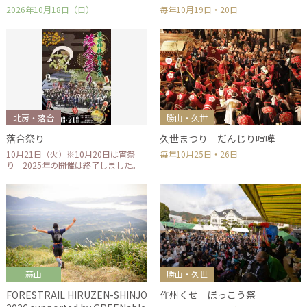
2026年10月18日（日）
毎年10月19日・20日
北房・落合
勝山・久世
落合祭り
久世まつり だんじり喧嘩
10月21日（火）※10月20日は宵祭
毎年10月25日・26日
り 2025年の開催は終了しました。
蒜山
勝山・久世
FORESTRAIL HIRUZEN-SHINJO
作州くせ ぼっこう祭