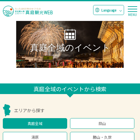
真庭全域のイベント
真庭全域のイベントから検索
エリアから探す
真庭全域
蒜山
湯原
勝山・久世