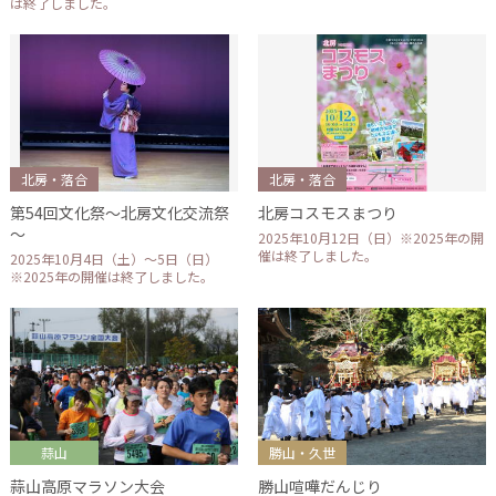
は終了しました。
北房・落合
北房・落合
第54回文化祭～北房文化交流祭
北房コスモスまつり
～
2025年10月12日（日）※2025年の開
催は終了しました。
2025年10月4日（土）～5日（日）
※2025年の開催は終了しました。
蒜山
勝山・久世
蒜山高原マラソン大会
勝山喧嘩だんじり