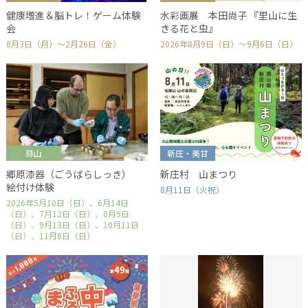
健康増進＆脳トレ！ゲーム体験
水彩画展 本田尚子 『里山に生
会
きる花と虫』
8月3日（月）～2月26日（金）
2026年8月9日（日）～9月6日（日）
蒜山
新庄・美甘
郷原漆器（ごうばらしっき）
新庄村 山まつり
絵付け体験
8月11日（火祝）
2026年5月10日（日）、6月14日
（日）、7月12日（日）、8月9日
（日）、9月13日（日）、10月11日
（日）、11月8日（日）