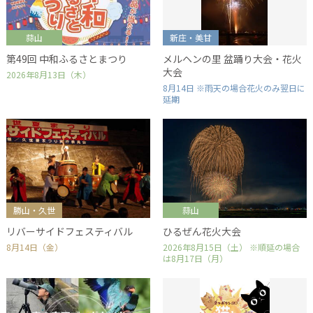
蒜山
新庄・美甘
第49回 中和ふるさとまつり
メルヘンの里 盆踊り大会・花火
大会
2026年8月13日（木）
8月14日 ※雨天の場合花火のみ翌日に
延期
勝山・久世
蒜山
リバーサイドフェスティバル
ひるぜん花火大会
8月14日（金）
2026年8月15日（土） ※順延の場合
は8月17日（月）