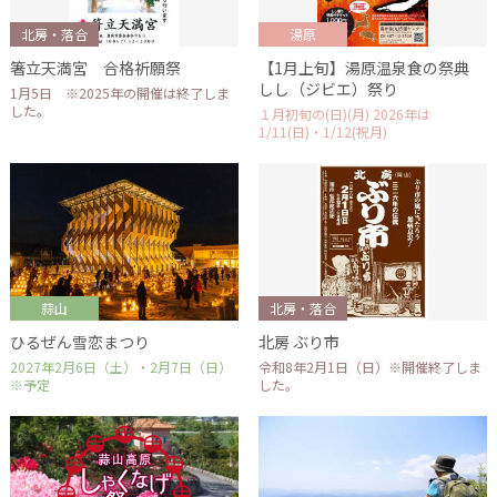
北房・落合
湯原
箸立天満宮 合格祈願祭
【1月上旬】湯原温泉食の祭典
しし（ジビエ）祭り
1月5日 ※2025年の開催は終了しま
した。
１月初旬の(日)(月) 2026年は
1/11(日)・1/12(祝月)
蒜山
北房・落合
ひるぜん雪恋まつり
北房 ぶり市
2027年2月6日（土）・2月7日（日）
令和8年2月1日（日）※開催終了しま
※予定
した。