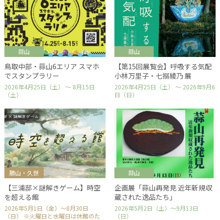
蒜山
蒜山
鳥取中部・蒜山6エリア スマホ
【第15回展覧会】呼吸する気配
でスタンプラリー
小林万里子・七搦綾乃 展
2026年4月25日（土） ～ 8月15日
2026年4月25日（土） ～ 2026年9月6
（土）
日（日）
勝山・久世
蒜山
【三浦邸×謎解きゲーム】時空
企画展「蒜山再発見 近年新規収
を超える館
蔵された逸品たち」
2026年5月1日（金）～8月30日
2026年5月2日（土）～9月13日
（日） ※火曜日と水曜日は休館のた
（日）