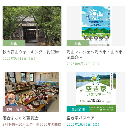
蒜山
蒜山
秋の蒜山ウォーキング 約12㎞
海山マルシェ～海の市・山の市
in真庭～
2026年9月13日（日）
2026年9月27日（日）
北房・落合
真庭全域
落合まちかど展覧会
空き家バスツアー
9月下旬～10月上旬 ※2025年の開催
2026年10月2日（金）