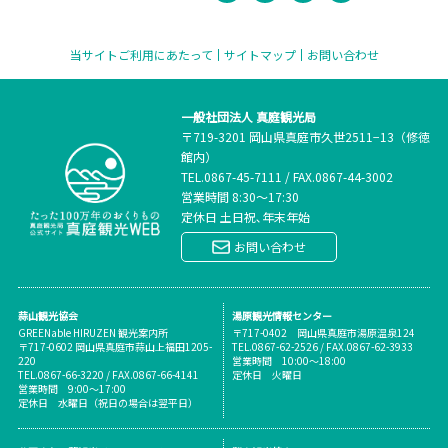
当サイトご利用にあたって
サイトマップ
お問い合わせ
一般社団法人 真庭観光局
〒719-3201 岡山県真庭市久世2511−13（修徳
館内）
TEL.
0867-45-7111
/
FAX.0867-44-3002
営業時間 8:30～17:30
定休日 土日祝､年末年始
お問い合わせ
蒜山観光協会
湯原観光情報センター
GREENable HIRUZEN 観光案内所
〒717-0402 岡山県真庭市湯原温泉124
〒717-0602 岡山県真庭市蒜山上福田1205-
TEL.0867-62-2526 / FAX.0867-62-3933
220
営業時間 10:00～18:00
TEL.0867-66-3220 / FAX.0867-66-4141
定休日 火曜日
営業時間 9:00～17:00
定休日 水曜日（祝日の場合は翌平日）