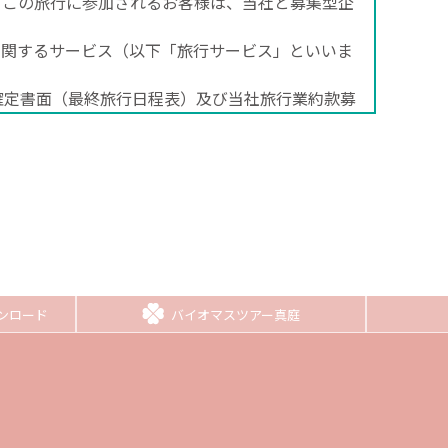
、この旅行に参加されるお客様は、当社と募集型企
に関するサービス（以下「旅行サービス」といいま
確定書面（最終旅行日程表）及び当社旅行業約款募
いただきます。申込金は、旅行代金、取消料又は違
、郵便、ファクシミリ、その他の通信手段による旅
した日の翌日から起算して3日以内に申込書と申込
メール等は、翌営業日の受付となります）この期
ンロード
バイオマスツアー真庭