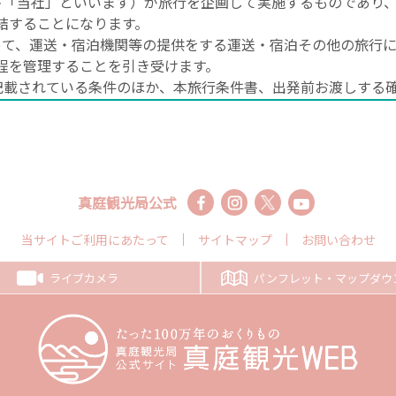
下「当社」といいます）が旅行を企画して実施するものであり
結することになります。
って、運送・宿泊機関等の提供をする運送・宿泊その他の旅行
程を管理することを引き受けます。
記載されている条件のほか、本旅行条件書、出発前お渡しする
ます）によります。
ます）に所定事項を記入の上、下記の申込金を添えてお申込み
。
真庭観光局公式
業者代理業者の営業所（以下「当社ら」といいます）は、電話
点では契約は成立しておらず、お客様は、当社らが予約を承諾
当サイトご利用にあたって
サイトマップ
お問い合わせ
業時間内とし、営業時間終了後に着信したファクシミリ、電子
予約がなかったものとして取り扱います。
ライブカメラ
パンフレット・マップダウ
00円
申込金 12,000円
申込金 20,000円
お申込金 30,000円