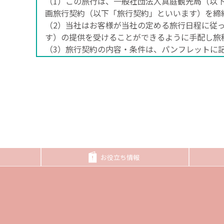
（1）この旅行は、一般社団法人真庭観光局（以
画旅行契約（以下「旅行契約」といいます）を締
（2）当社はお客様が当社の定める旅行日程に従
す）の提供を受けることができるように手配し旅
（3）旅行契約の内容・条件は、パンフレットに
集型企画旅行契約の部（以下「当社約款」といい
2.旅行の申込み
（1）所定の旅行申込書（以下「申込書」といい
約金のそれぞれ一部又は全部として取り扱います
（2）当社及び当社の受託旅行業者又は受託旅行
行契約の予約を受付けます。この場合、予約の時
金を提出していただきます（受付は、当社らの営
間内に申込金のお支払がない場合は、当社らは、
お役立ち情報
（3）申込金
旅行代金（お1人）3万円未満の場合、お申込金 6,0
旅行代金（お1人）3万円以上、6万円未満の場合、お
旅行代金（お1人）6万円以上、10万円未満の場合、お
旅行代金（お1人）10万円以上、15万円未満の場合、