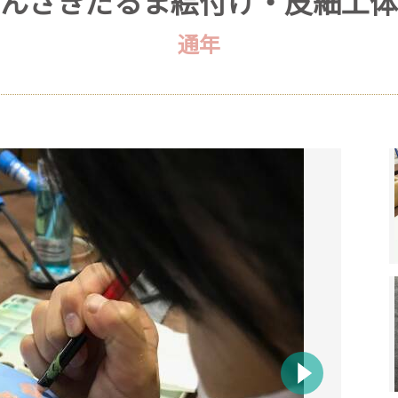
んざきだるま絵付け・皮細工体
通年