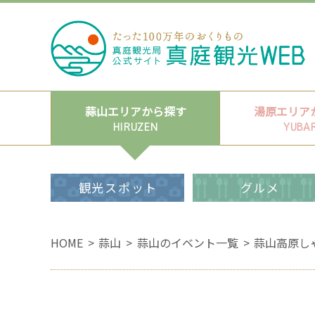
蒜山エリアから探す
湯原エリア
HIRUZEN
YUBA
観光スポット
グルメ
HOME
蒜山
蒜山のイベント一覧
蒜山高原し