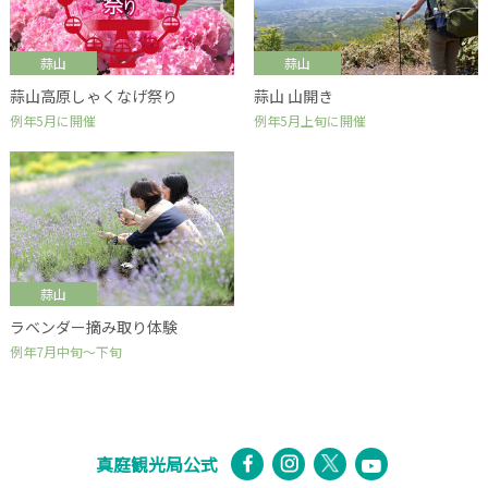
蒜山
蒜山
蒜山高原しゃくなげ祭り
蒜山 山開き
例年5月に開催
例年5月上旬に開催
蒜山
ラベンダー摘み取り体験
例年7月中旬～下旬
真庭観光局公式