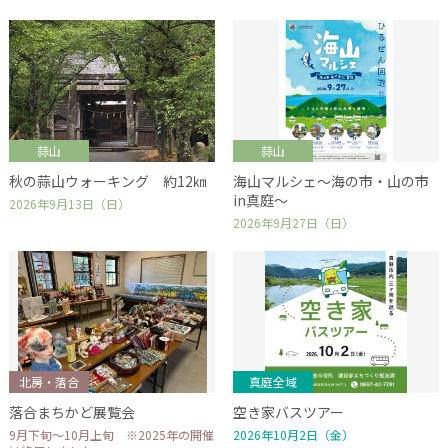
蒜山
蒜山
秋の蒜山ウォーキング 約12㎞
海山マルシェ～海の市・山の市
in真庭～
2026年9月13日（日）
2026年9月27日（日）
北房・落合
真庭全域
落合まちかど展覧会
空き家バスツアー
9月下旬～10月上旬 ※2025年の開催
2026年10月2日（金）