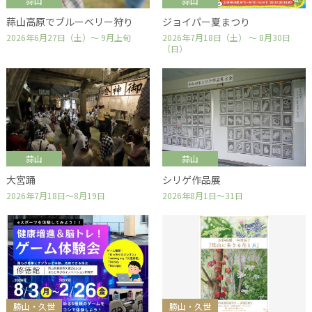
蒜山
蒜山
蒜山高原でブルーベリー狩り
ジョイパー夏まつり
2026年6月27日（土）～ 9月上旬
2026年7月18日（土） ～ 8月30日
（日）
蒜山
蒜山
大宮踊
シリゲ作品展
2026年7月18日～8月19日
2026年8月1日～31日
勝山・久世
勝山・久世