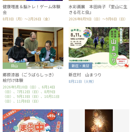
健康増進＆脳トレ！ゲーム体験
水彩画展 本田尚子 『里山に生
会
きる花と虫』
8月3日（月）～2月26日（金）
2026年8月9日（日）～9月6日（日）
蒜山
新庄・美甘
郷原漆器（ごうばらしっき）
新庄村 山まつり
絵付け体験
8月11日（火祝）
2026年5月10日（日）、6月14日
（日）、7月12日（日）、8月9日
（日）、9月13日（日）、10月11日
（日）、11月8日（日）