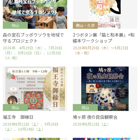
蒜山
勝山・久世
森の宝石ブッポウソウを地域で
2つボタン展「猫と和本展」+和
守るプロジェクト
綴本ワークショップ
2026年 4月29日（水）、7月20日
2026年8月20日（木）～9月23日
（月）、8月16日（日）、11月3日
（水・祝）
（火･祝）
蒜山
蒜山
福王寺 御縁日
鳩ヶ原 夜の昆虫観察会
2026年8月22日（土）、9月26日
2026年8月22日（土）
（土）、10月24日（土）