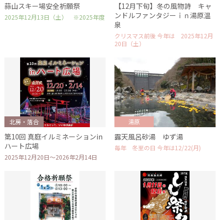
蒜山スキー場安全祈願祭
【12月下旬】冬の風物詩 キャ
ンドルファンタジーｉｎ湯原温
2025年12月13日（土） ※2025年度
泉
クリスマス前後 今年は 2025年12月
20日（土）
北房・落合
湯原
第10回 真庭イルミネーションin
露天風呂砂湯 ゆず湯
ハート広場
毎年 冬至の日 今年は12/22(月)
2025年12月20日～2026年2月14日