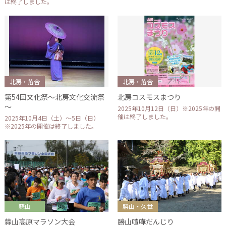
は終了しました。
北房・落合
北房・落合
第54回文化祭～北房文化交流祭
北房コスモスまつり
～
2025年10月12日（日）※2025年の開
催は終了しました。
2025年10月4日（土）～5日（日）
※2025年の開催は終了しました。
蒜山
勝山・久世
蒜山高原マラソン大会
勝山喧嘩だんじり