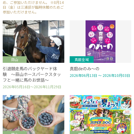
め、ご参加いただけません。 ※8月14
日（金）は三浦邸が臨時休館のためご
参加いただけません。
蒜山
真庭全域
引退競走馬のバックヤード体
真庭deのみ～の
験 ～蒜山ホースパークスタッ
2026年06月13日 ～ 2026年10月03日
フと一緒に馬のお世話～
2026年05月16日～2026年11月29日