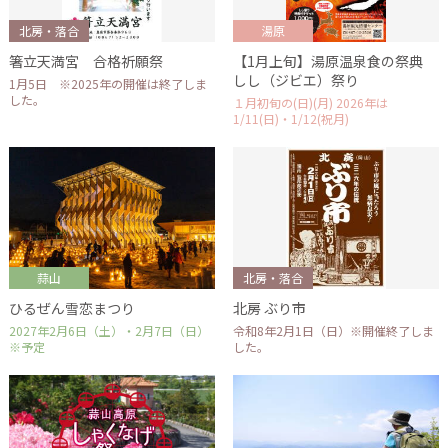
北房・落合
湯原
箸立天満宮 合格祈願祭
【1月上旬】湯原温泉食の祭典
しし（ジビエ）祭り
1月5日 ※2025年の開催は終了しま
した。
１月初旬の(日)(月) 2026年は
1/11(日)・1/12(祝月)
蒜山
北房・落合
ひるぜん雪恋まつり
北房 ぶり市
2027年2月6日（土）・2月7日（日）
令和8年2月1日（日）※開催終了しま
※予定
した。