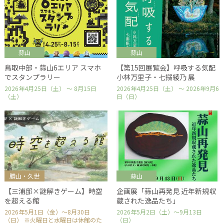
蒜山
蒜山
鳥取中部・蒜山6エリア スマホ
【第15回展覧会】呼吸する気配
でスタンプラリー
小林万里子・七搦綾乃 展
2026年4月25日（土） ～ 8月15日
2026年4月25日（土） ～ 2026年9月6
（土）
日（日）
勝山・久世
蒜山
【三浦邸×謎解きゲーム】時空
企画展「蒜山再発見 近年新規収
を超える館
蔵された逸品たち」
2026年5月1日（金）～8月30日
2026年5月2日（土）～9月13日
（日） ※火曜日と水曜日は休館のた
（日）