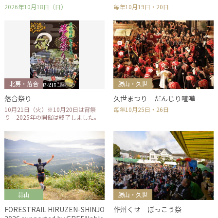
2026年10月18日（日）
毎年10月19日・20日
北房・落合
勝山・久世
落合祭り
久世まつり だんじり喧嘩
10月21日（火）※10月20日は宵祭
毎年10月25日・26日
り 2025年の開催は終了しました。
蒜山
勝山・久世
FORESTRAIL HIRUZEN-SHINJO
作州くせ ぼっこう祭