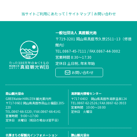
当サイトご利用にあたって
サイトマップ
お問い合わせ
一般社団法人 真庭観光局
〒719-3201 岡山県真庭市久世2511−13（修徳
館内）
TEL.
0867-45-7111
/
FAX.0867-44-3002
営業時間 8:30～17:30
定休日 土日祝､年末年始
お問い合わせ
蒜山観光協会
湯原観光情報センター
GREENable HIRUZEN 観光案内所
〒717-0402 岡山県真庭市湯原温泉124
〒717-0602 岡山県真庭市蒜山上福田1205-
TEL.0867-62-2526 / FAX.0867-62-3933
220
営業時間 10:00～18:00
TEL.0867-66-3220 / FAX.0867-66-4141
定休日 火曜日
営業時間 9:00～17:00
定休日 水曜日（祝日の場合は翌平日）
北房まちの駅観光インフォメーション
勝山観光協会