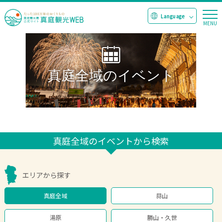
真庭全域のイベント
真庭全域のイベントから検索
エリアから探す
真庭全域
蒜山
湯原
勝山・久世