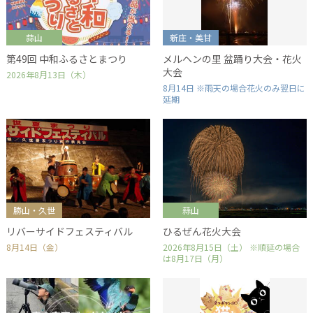
蒜山
新庄・美甘
第49回 中和ふるさとまつり
メルヘンの里 盆踊り大会・花火
大会
2026年8月13日（木）
8月14日 ※雨天の場合花火のみ翌日に
延期
勝山・久世
蒜山
リバーサイドフェスティバル
ひるぜん花火大会
8月14日（金）
2026年8月15日（土） ※順延の場合
は8月17日（月）