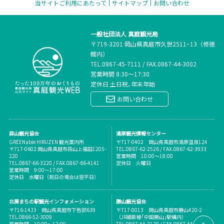
当サイトご利用にあたって
サイトマップ
お問い合わせ
一般社団法人 真庭観光局
〒719-3201 岡山県真庭市久世2511−13（修徳
館内）
TEL.
0867-45-7111
/
FAX.0867-44-3002
営業時間 8:30～17:30
定休日 土日祝､年末年始
お問い合わせ
蒜山観光協会
湯原観光情報センター
GREENable HIRUZEN 観光案内所
〒717-0402 岡山県真庭市湯原温泉124
〒717-0602 岡山県真庭市蒜山上福田1205-
TEL.0867-62-2526 / FAX.0867-62-3933
220
営業時間 10:00～18:00
TEL.0867-66-3220 / FAX.0867-66-4141
定休日 火曜日
営業時間 9:00～17:00
定休日 水曜日（祝日の場合は翌平日）
北房まちの駅観光インフォメーション
勝山観光協会
〒716-1433 岡山県真庭市下呰部639
〒717-0013 岡山県真庭市勝山420-2
TEL.0866-52-3009
（JR姫新線｢中国勝山｣駅構内）
営業時間 10:00～17:00
TEL.0867-44-2120 / FAX.0867-44-2120