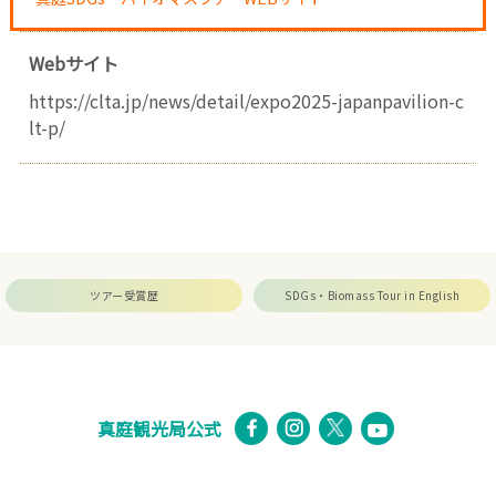
Webサイト
https://clta.jp/news/detail/expo2025-japanpavilion-c
lt-p/
ツアー受賞歴
SDGs・Biomass Tour in English
真庭観光局公式