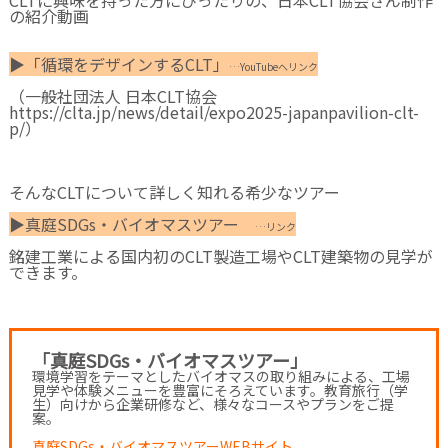
の紹介動画
▶「循環をデザインするCLT」
…YouTubeへリンク
（一般社団法人 日本CLT協会
https://clta.jp/news/detail/expo2025-japanpavilion-clt-
p/）
そんなCLTについて詳しく知れる希少なツアー
▶真庭SDGs・バイオマスツアー
…リンク
銘建工業による国内初のCLT製造工場やCLT建築物の見学が
できます。
「真庭SDGs・バイオマスツアー」
環境学習をテーマとしたバイオマスの取り組みによる、工場
見学や体験メニューを豊富にそろえています。教育旅行（学
生）向けから企業研修など、様々なコースやプランをご提
案。
真庭SDGs・バイオマスツアーWEBサイト