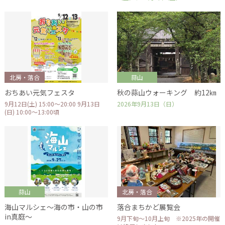
北房・落合
蒜山
おちあい元気フェスタ
秋の蒜山ウォーキング 約12㎞
9月12日(土) 15:00～20:00 9月13日
2026年9月13日（日）
(日) 10:00～13:00頃
蒜山
北房・落合
海山マルシェ～海の市・山の市
落合まちかど展覧会
in真庭～
9月下旬～10月上旬 ※2025年の開催