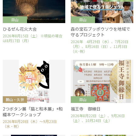
蒜山
蒜山
ひるぜん花火大会
森の宝石ブッポウソウを地域で
守るプロジェクト
2026年8月15日（土） ※順延の場合
は8月17日（月）
2026年 4月29日（水）、7月20日
（月）、8月16日（日）、11月3日
（火･祝）
勝山・久世
蒜山
2つボタン展「猫と和本展」+和
福王寺 御縁日
綴本ワークショップ
2026年8月22日（土）、9月26日
（土）、10月24日（土）
2026年8月20日（木）～9月23日
（水・祝）