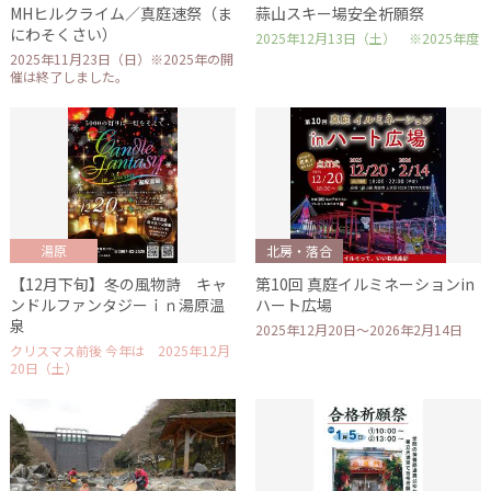
MHヒルクライム／真庭速祭（ま
蒜山スキー場安全祈願祭
にわそくさい）
2025年12月13日（土） ※2025年度
2025年11月23日（日）※2025年の開
催は終了しました。
湯原
北房・落合
【12月下旬】冬の風物詩 キャ
第10回 真庭イルミネーションin
ンドルファンタジーｉｎ湯原温
ハート広場
泉
2025年12月20日～2026年2月14日
クリスマス前後 今年は 2025年12月
20日（土）