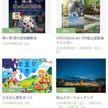
蒜山
蒜山
鳩ヶ原 夜の昆虫観察会
GREENable act (R8登山道整備
イベント)
2026年8月22日（土）
2026年5月9日 ～ 10月18日（全12
回）
蒜山
蒜山
ひるぜん夏恋まつり
蒜山スターウォッチング
2026年8月30日（日）
2026年9月12日（土）、10月10日
（土）、11月7日（土）