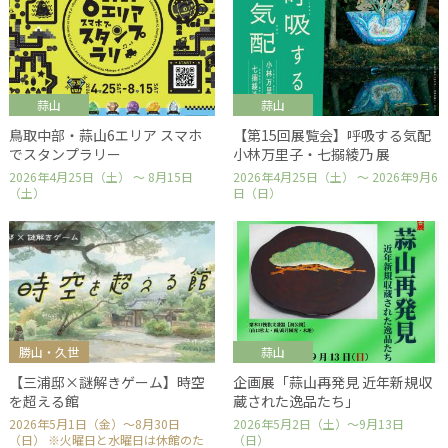
蒜山
蒜山
鳥取中部・蒜山6エリア スマホ
【第15回展覧会】呼吸する気配
でスタンプラリー
小林万里子・七搦綾乃 展
2026年4月25日（土） ～ 8月15日
2026年4月25日（土） ～ 2026年9月6
（土）
日（日）
勝山・久世
蒜山
【三浦邸×謎解きゲーム】時空
企画展「蒜山再発見 近年新規収
を超える館
蔵された逸品たち」
2026年5月1日（金）～8月30日
2026年5月2日（土）～9月13日
（日） ※火曜日と水曜日は休館のた
（日）