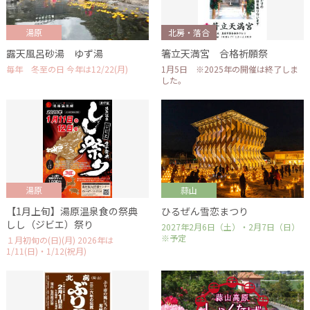
湯原
北房・落合
露天風呂砂湯 ゆず湯
箸立天満宮 合格祈願祭
毎年 冬至の日 今年は12/22(月)
1月5日 ※2025年の開催は終了しま
した。
湯原
蒜山
【1月上旬】湯原温泉食の祭典
ひるぜん雪恋まつり
しし（ジビエ）祭り
2027年2月6日（土）・2月7日（日）
※予定
１月初旬の(日)(月) 2026年は
1/11(日)・1/12(祝月)