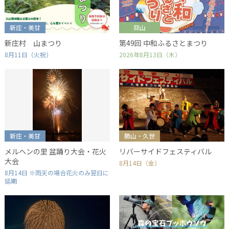
新庄・美甘
蒜山
新庄村 山まつり
第49回 中和ふるさとまつり
8月11日（火祝）
2026年8月13日（木）
新庄・美甘
勝山・久世
メルヘンの里 盆踊り大会・花火
リバーサイドフェスティバル
大会
8月14日（金）
8月14日 ※雨天の場合花火のみ翌日に
延期