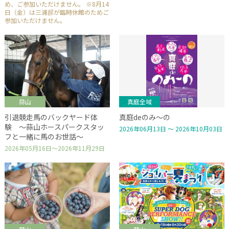
め、ご参加いただけません。 ※8月14
日（金）は三浦邸が臨時休館のためご
参加いただけません。
蒜山
真庭全域
引退競走馬のバックヤード体
真庭deのみ～の
験 ～蒜山ホースパークスタッ
2026年06月13日 ～ 2026年10月03日
フと一緒に馬のお世話～
2026年05月16日～2026年11月29日