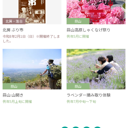
北房・落合
蒜山
北房 ぶり市
蒜山高原しゃくなげ祭り
令和8年2月1日（日）※開催終了しま
例年5月に開催
した。
蒜山
蒜山
蒜山 山開き
ラベンダー摘み取り体験
例年5月上旬に開催
例年7月中旬～下旬