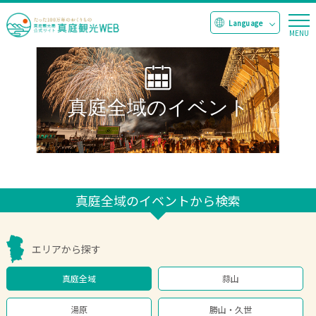
真庭全域のイベント
真庭全域のイベントから検索
エリアから探す
真庭全域
蒜山
湯原
勝山・久世