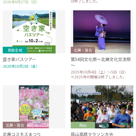
は終了しました。
2026年9月27日（日）
真庭全域
北房・落合
空き家バスツアー
第54回文化祭～北房文化交流祭
～
2026年10月2日（金）
2025年10月4日（土）～5日（日）
※2025年の開催は終了しました。
北房・落合
蒜山
北房コスモスまつり
蒜山高原マラソン大会