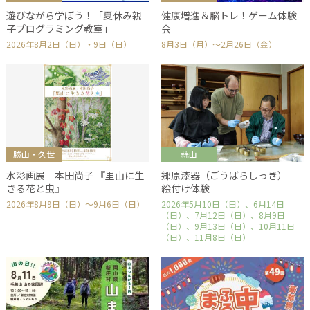
遊びながら学ぼう！「夏休み親
健康増進＆脳トレ！ゲーム体験
子プログラミング教室」
会
2026年8月2日（日）・9日（日）
8月3日（月）～2月26日（金）
勝山・久世
蒜山
水彩画展 本田尚子 『里山に生
郷原漆器（ごうばらしっき）
きる花と虫』
絵付け体験
2026年8月9日（日）～9月6日（日）
2026年5月10日（日）、6月14日
（日）、7月12日（日）、8月9日
（日）、9月13日（日）、10月11日
（日）、11月8日（日）