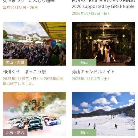
久世まつり だんじり喧嘩
FORESTRAIL HIRUZEN-SHINJO
2026 supported by GREENable
毎年10月25日・26日
2026年10月25日（日）
勝山・久世
蒜山
作州くせ ぼっこう祭
蒜山キャンドルナイト
2025年11月9日（日）※2025年の開
2026年11月14日（土）
催は終了しました。
北房・落合
蒜山