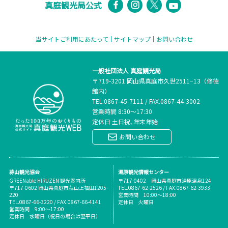
真庭観光局公式
当サイトご利用にあたって
サイトマップ
お問い合わせ
一般社団法人 真庭観光局
〒719-3201 岡山県真庭市久世2511−13（修徳
館内）
TEL.
0867-45-7111
/
FAX.0867-44-3002
営業時間 8:30～17:30
定休日 土日祝､年末年始
お問い合わせ
蒜山観光協会
湯原観光情報センター
GREENable HIRUZEN 観光案内所
〒717-0402 岡山県真庭市湯原温泉124
〒717-0602 岡山県真庭市蒜山上福田1205-
TEL.0867-62-2526 / FAX.0867-62-3933
220
営業時間 10:00～18:00
TEL.0867-66-3220 / FAX.0867-66-4141
定休日 火曜日
営業時間 9:00～17:00
定休日 水曜日（祝日の場合は翌平日）